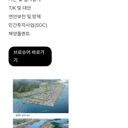
T/K 및 대안
연안보전 및 방재
민간투자사업(SOC)
해양플랜트
브로슈어 바로가
기