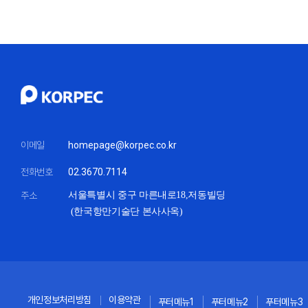
이메일
homepage@korpec.co.kr
전화번호
02.3670.7114
주소
서울특별시 중구 마른내로18,
저동빌딩
(한국항만기술단 본사사옥)
개인정보처리방침
이용약관
푸터메뉴1
푸터메뉴2
푸터메뉴3