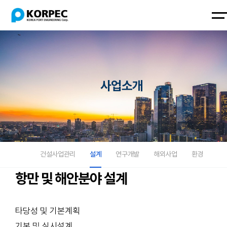
회사
사업
홍보
인증
채용
소개
소개
센터
면허
정보
회사소
사업소
홍보센
인증
채용
한국
건설
브로
인증
채용
개
항만
개
사업
터
슈어
면허
면허
안내
보
기술
관리
CI
복지
사업소개
한국항
건설사
브로슈
인증
채용안
단
설계
만기술
업관리
어
면허
내
비전
연구
단
설계
CI
복지
연혁
개발
비전
연구개
위치
해외
연혁
발
및 연
사업
위치
해외사
락처
환경
건설사업관리
설계
연구개발
해외사업
환경
및 연
업
락처
환경
항만 및 해안분야 설계
타당성 및 기본계획
기본 및 실시설계